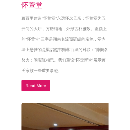
怀萱堂
蒋百里建造“怀萱堂”永远怀念母亲；怀萱堂为五
开间的大厅，方砖铺地，外形古朴雅致。匾额上
的“怀萱堂”三字是湖南名流谭延闿的亲笔，堂内
墙上悬挂的是梁启超书赠蒋百里的对联：“慷慨各
努力；闲暇辄相思。我们重设“怀萱新堂”展示蒋
氏家族一些重要事迹。
Read More