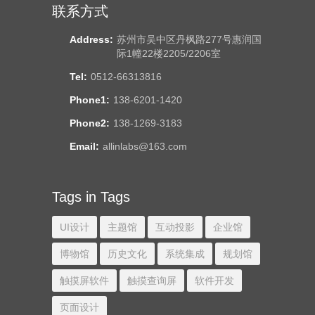
联系方式
Address:
苏州市吴中区丹枫路277号惠润国
际1幢22楼2205/2206室
Tel:
0512-66313816
Phone1:
138-6201-1420
Phone2:
138-1269-3183
Email:
allinlabs@163.com
Tags in Tags
UI设计
主题馆
互动投影
企业馆
博物馆
历史文化
系统集成
规划馆
触摸屏软件
触摸查询屏
软件开发
页面设计