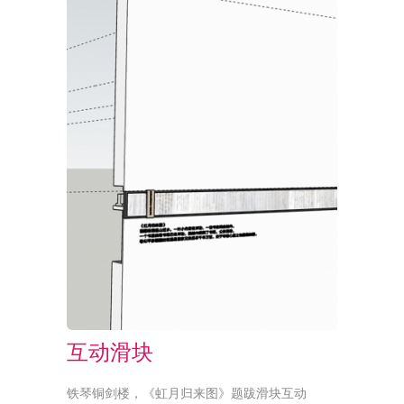
互动滑块
铁琴铜剑楼，《虹月归来图》题跋滑块互动