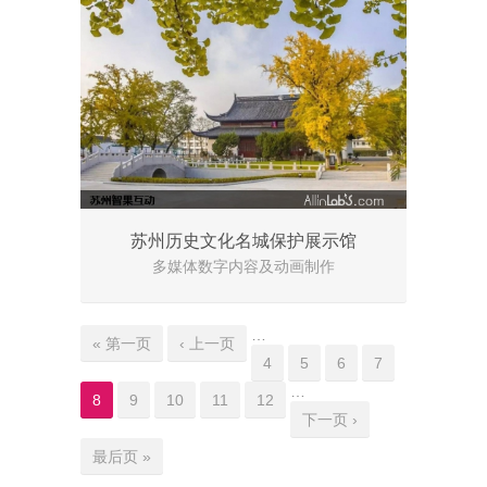
苏州历史文化名城保护展示馆
多媒体数字内容及动画制作
Pages
…
« 第一页
‹ 上一页
4
5
6
7
…
8
9
10
11
12
下一页 ›
最后页 »