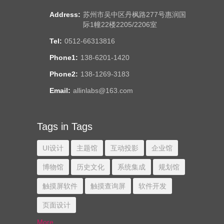
Address:
苏州市吴中区丹枫路277号惠润国
际1幢22楼2205/2206室
Tel:
0512-66313816
Phone1:
138-6201-1420
Phone2:
138-1269-3183
Email:
allinlabs@163.com
Tags in Tags
UI设计
主题馆
互动投影
企业馆
博物馆
历史文化
系统集成
规划馆
触摸屏软件
触摸查询屏
软件开发
页面设计
More