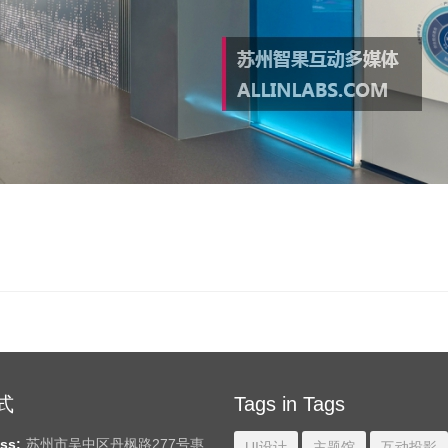
式
Tags in Tags
ss:
苏州市吴中区丹枫路277号惠
UI设计
主题馆
互动投影