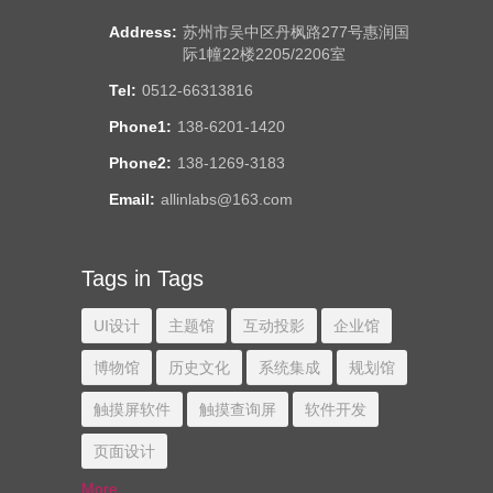
Address:
苏州市吴中区丹枫路277号惠润国
际1幢22楼2205/2206室
Tel:
0512-66313816
Phone1:
138-6201-1420
Phone2:
138-1269-3183
Email:
allinlabs@163.com
Tags in Tags
UI设计
主题馆
互动投影
企业馆
博物馆
历史文化
系统集成
规划馆
触摸屏软件
触摸查询屏
软件开发
页面设计
More