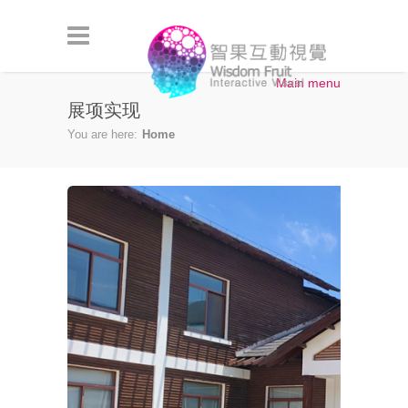
Skip to main content
Main menu
展项实现
You are here:
Home