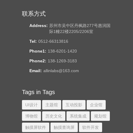
联系方式
Address:
苏州市吴中区丹枫路277号惠润国
际1幢22楼2205/2206室
Tel:
0512-66313816
Phone1:
138-6201-1420
Phone2:
138-1269-3183
Email:
allinlabs@163.com
Tags in Tags
UI设计
主题馆
互动投影
企业馆
博物馆
历史文化
系统集成
规划馆
触摸屏软件
触摸查询屏
软件开发