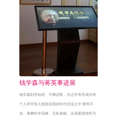
钱学森与蒋英事迹展
钱学森刻苦钻研、不懈进取，矢志学有所成并将
个人所学投入报效祖国的时代洪流之中;锲而不
舍、勇攀科学高峰，无私奉献、永葆家国情怀为