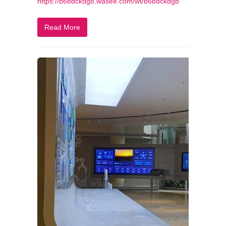
https://b6bdckdgb.wasee.com/wt/b6bdckdgb
Read More